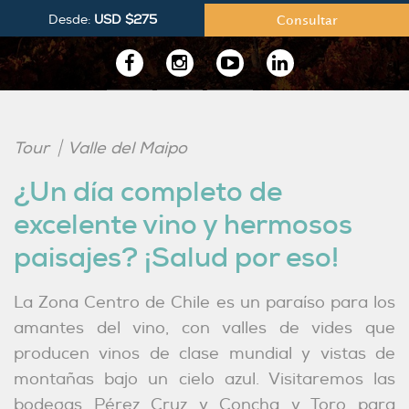
Desde:
USD $275
Consultar
Síguenos
en
Tour
Valle del Maipo
LinkedIn
¿Un día completo de
excelente vino y hermosos
paisajes? ¡Salud por eso!
La Zona Centro de Chile es un paraíso para los
amantes del vino, con valles de vides que
producen vinos de clase mundial y vistas de
montañas bajo un cielo azul. Visitaremos las
bodegas Pérez Cruz y Concha y Toro para