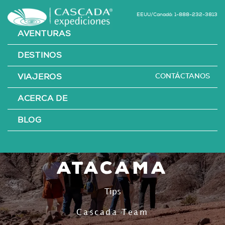
EEUU/Canadá: 1-888-232-3813
AVENTURAS
DESTINOS
CONTÁCTANOS
VIAJEROS
Visita el Valle
ACERCA DE
del Arcoíris en
BLOG
el desierto de
Atacama
Tips
Cascada Team