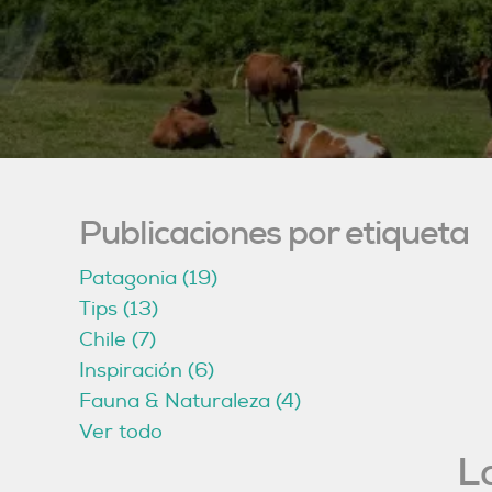
Publicaciones por etiqueta
Patagonia
(19)
Tips
(13)
Chile
(7)
Inspiración
(6)
Fauna & Naturaleza
(4)
Ver todo
L