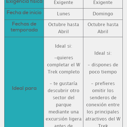
Exigencia física
Exigente
Exigente
Fecha de inicio
Lunes
Domingo
Fechas de
Octubre hasta
Octubre hasta
temporada
Abril
Abril
Ideal si:
Ideal si:
-quieres
completar el W
- dispones de
Trek completo
poco tiempo
- te gustaría
- prefieres
Ideal para
descubrir otro
omitir los
sector del
senderos de
parque
conexión entre
mediante una
los principales
excursión ligera
atractivos del W
antes de
Trek