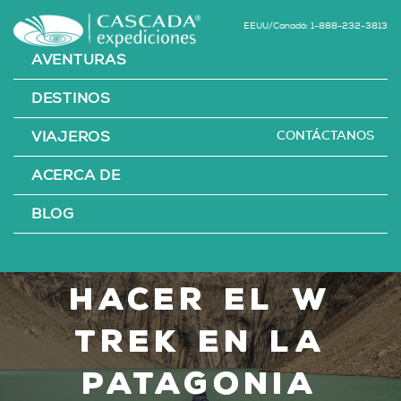
EEUU/Canadá: 1-888-232-3813
AVENTURAS
DESTINOS
CONTÁCTANOS
VIAJEROS
Todo lo que
ACERCA DE
necesitas
BLOG
saber antes de
hacer el W
Trek en la
Patagonia