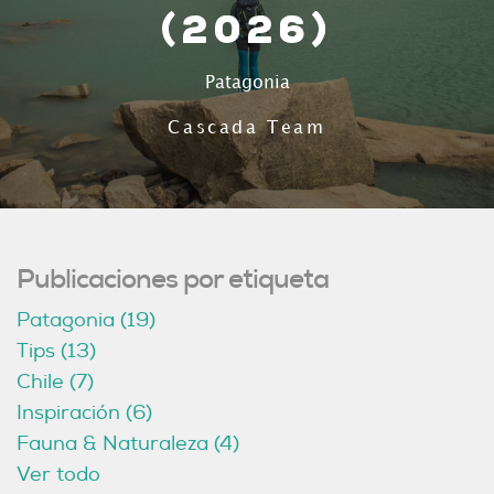
(2026)
Patagonia
Cascada Team
Publicaciones por etiqueta
Patagonia
(19)
Tips
(13)
Chile
(7)
Inspiración
(6)
Fauna & Naturaleza
(4)
Ver todo